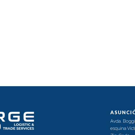
ASUNCI
Avda. Boggi
esquina Vic