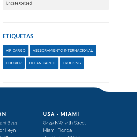
Uncategorized
ETIQUETAS
AIR CARGO
ASESORAMIENTO INTERNACIONAL
COURIER
OCEAN CARGO
TRUCKING
ÓN
USA - MIAMI
ani 6751
8429 NW 74th Street
tor Heyn
Miami, Florida