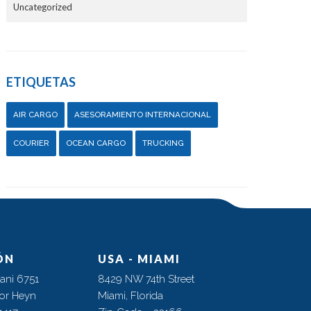
Uncategorized
ETIQUETAS
AIR CARGO
ASESORAMIENTO INTERNACIONAL
COURIER
OCEAN CARGO
TRUCKING
ÓN
USA - MIAMI
ani 6751
8429 NW 74th Street
tor Heyn
Miami, Florida