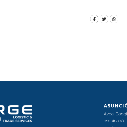
ASUNCI
Avda. Boggi
esquina Vic