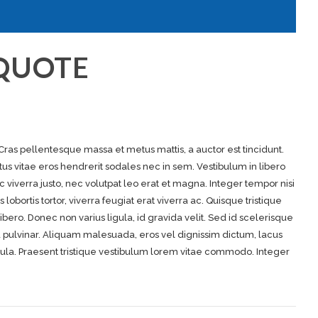
 QUOTE
 Cras pellentesque massa et metus mattis, a auctor est tincidunt.
tus vitae eros hendrerit sodales nec in sem. Vestibulum in libero
c viverra justo, nec volutpat leo erat et magna. Integer tempor nisi
 lobortis tortor, viverra feugiat erat viverra ac. Quisque tristique
bero. Donec non varius ligula, id gravida velit. Sed id scelerisque
a pulvinar. Aliquam malesuada, eros vel dignissim dictum, lacus
igula. Praesent tristique vestibulum lorem vitae commodo. Integer