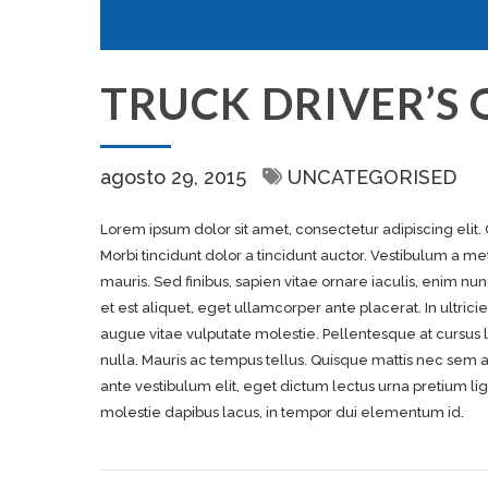
TRUCK DRIVER’S
agosto 29, 2015
UNCATEGORISED
Lorem ipsum dolor sit amet, consectetur adipiscing elit.
Morbi tincidunt dolor a tincidunt auctor. Vestibulum a me
mauris. Sed finibus, sapien vitae ornare iaculis, enim nun
et est aliquet, eget ullamcorper ante placerat. In ultricies
augue vitae vulputate molestie. Pellentesque at cursus li
nulla. Mauris ac tempus tellus. Quisque mattis nec sem 
ante vestibulum elit, eget dictum lectus urna pretium l
molestie dapibus lacus, in tempor dui elementum id.