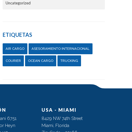
Uncategorized
ETIQUETAS
AIR CARGO
ASESORAMIENTO INTERNACIONAL
COURIER
OCEAN CARGO
TRUCKING
ÓN
USA - MIAMI
ani 6751
8429 NW 74th Street
tor Heyn
Miami, Florida