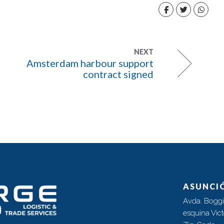
NEXT
Amsterdam harbour support
contract signed
ASUNCI
Avda. Boggi
esquina Vic